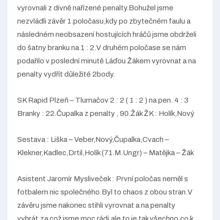
vyrovnali z divně nařízené penalty.Bohužel jsme
nezvládli závěr 1.poločasu,kdy po zbytečném faulu a
následném neobsazení hostujících hráčů jsme obdrželi
do šatny branku na 1 : 2.V druhém poločase se nám
podařilo v poslední minutě Láďou Žákem vyrovnat a na
penalty vydřít důležité 2body.
SK Rapid Plzeň – Tlumačov 2 : 2 ( 1 : 2 ) na pen. 4 : 3
Branky : 22.Čupalka z penalty , 90.Žák ŽK : Holík,Nový
Sestava : Liška – Veber,Nový,Čupalka,Cvach –
Klekner,Kadlec,Drtil,Holík (71.M.Ungr) – Matějka – Žák
Asistent Jaromír Mysliveček : První poločas neměl s
fotbalem nic společného.Byl to chaos z obou stran.V
závěru jsme nakonec stihli vyrovnat a na penalty
vyhrát,za což jsme moc rádi,ale to je tak všechno,co k