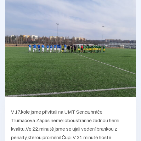
V 17.kole jsme přivítali na UMT Senca hráče
Tlumačova.Zápas neměl oboustranně žádnou herní
kvalitu.Ve 22.minutě jsme se ujali vedení brankou z
penalty,kterou proměnil Čupi.V 31.minutě hosté