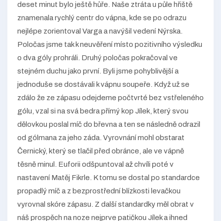
deset minut bylo ještě hůře. Naše ztráta u půle hřiště
znamenala rychlý centr do vápna, kde se po odrazu
nejlépe zorientoval Varga a navýšil vedení Nýrska.
Poločas jsme tak k neuvěření místo pozitivního výsledku
o dva góly prohráli. Druhý poločas pokračoval ve
stejném duchu jako první. Byli jsme pohyblivější a
jednoduše se dostávali k vápnu soupeře. Když už se
zdálo že ze zápasu odejdeme počtvrté bez vstřeleného
gólu, vzal si na svá bedra přímý kop Jílek, který svou
dělovkou poslal míč do břevna a ten se následně odrazil
od gólmana za jeho záda. Vyrovnání mohl obstarat
Černický, který se tlačil před obránce, ale ve vápně
těsně minul. Euforii odšpuntoval až chvíli poté v
nastavení Matěj Fikrle. K tomu se dostal po standardce
propadlý míč a z bezprostřední blízkosti levačkou
vyrovnal skóre zápasu. Z další standardky měl obrat v
náš prospěch na noze nejprve patičkou Jílek a ihned