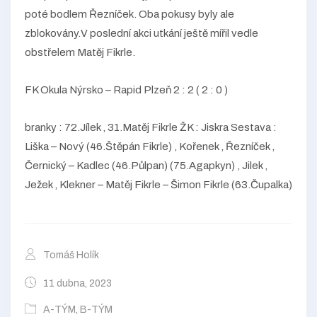
poté bodlem Řezníček. Oba pokusy byly ale
zblokovány.V poslední akci utkání ještě mířil vedle
obstřelem Matěj Fikrle.
FK Okula Nýrsko – Rapid Plzeň 2 : 2 ( 2 : 0 )
branky : 72.Jílek , 31.Matěj Fikrle ŽK : Jiskra Sestava :
Liška – Nový (46.Štěpán Fikrle) , Kořenek , Řezníček ,
Černický – Kadlec (46.Půlpan) (75.Agapkyn) , Jilek ,
Ježek , Klekner – Matěj Fikrle – Šimon Fikrle (63.Čupalka)
Tomáš Holík
11 dubna, 2023
A-TÝM
,
B-TÝM