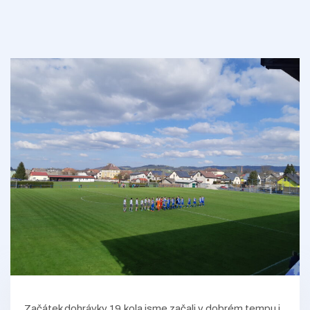
Začátek dohrávky 19.kola jsme začali v dobrém tempu i