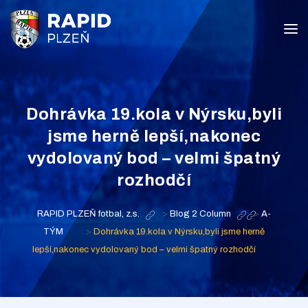
Dohrávka 19.kola v Nýrsku,byli
jsme herně lepší,nakonec
vydolovaný bod – velmi špatný
rozhodčí
RAPID PLZEŇ fotbal, z.s.
>
Blog 2 Column
>
A-
TÝM
>
Dohrávka 19.kola v Nýrsku,byli jsme herně
lepší,nakonec vydolovaný bod – velmi špatný rozhodčí