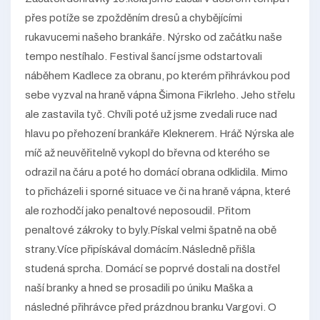
přes potíže se zpožděním dresů a chybějícími
rukavucemi našeho brankáře. Nýrsko od začátku naše
tempo nestíhalo. Festival šancí jsme odstartovali
náběhem Kadlece za obranu, po kterém přihrávkou pod
sebe vyzval na hraně vápna Šimona Fikrleho. Jeho střelu
ale zastavila tyč. Chvíli poté už jsme zvedali ruce nad
hlavu po přehození brankáře Kleknerem. Hráč Nýrska ale
míč až neuvěřitelně vykopl do břevna od kterého se
odrazil na čáru a poté ho domácí obrana odklidila. Mimo
to přicházeli i sporné situace ve či na hraně vápna, které
ale rozhodčí jako penaltové neposoudil. Přitom
penaltové zákroky to byly.Pískal velmi špatně na obě
strany.Více připískával domácím.Následně přišla
studená sprcha. Domácí se poprvé dostali na dostřel
naší branky a hned se prosadili po úniku Maška a
následné přihrávce před prázdnou branku Vargovi. O