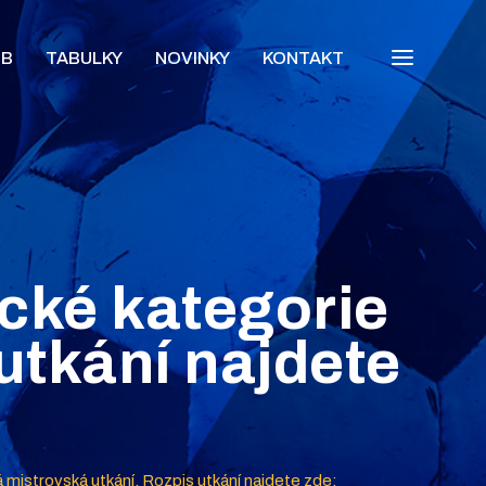
UB
TABULKY
NOVINKY
KONTAKT
ické kategorie
utkání najdete
á mistrovská utkání. Rozpis utkání najdete zde: