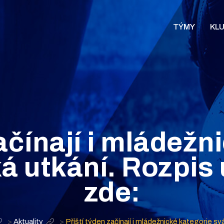
TÝMY
KL
začínají i mládežn
á utkání. Rozpis 
zde:
>
Aktuality
>
Příští týden začínají i mládežnické kategorie sv