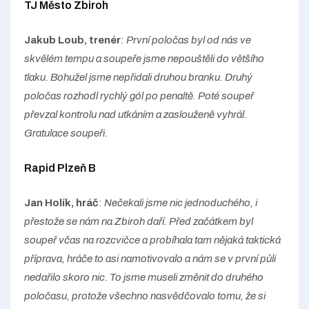
TJ Město Zbiroh
Jakub Loub, trenér
:
První poločas byl od nás ve
skvělém tempu a soupeře jsme nepouštěli do většího
tlaku. Bohužel jsme nepřidali druhou branku. Druhý
poločas rozhodl rychlý gól po penaltě. Poté soupeř
převzal kontrolu nad utkáním a zaslouženě vyhrál.
Gratulace soupeři.
Rapid Plzeň B
Jan Holík, hráč
:
Nečekali jsme nic jednoduchého, i
přestože se nám na Zbiroh daří. Před začátkem byl
soupeř včas na rozcvičce a probíhala tam nějaká taktická
příprava, hráče to asi namotivovalo a nám se v první půli
nedařilo skoro nic. To jsme museli změnit do druhého
poločasu, protože všechno nasvědčovalo tomu, že si